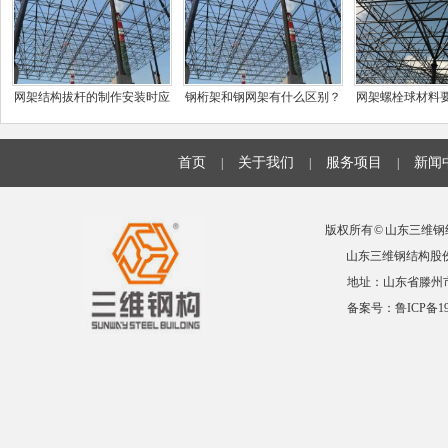
网架结构拔杆的制作安装时应
钢桁架和钢网架有什么区别？
网架螺栓球材料
注意的事项有哪些
首页
关于我们
服务项目
新闻
|
|
|
版权所有 © 山东三维钢结
山东三维钢结构股份有限公
地址：山东省滕州市益康
备案号：
鲁ICP备19