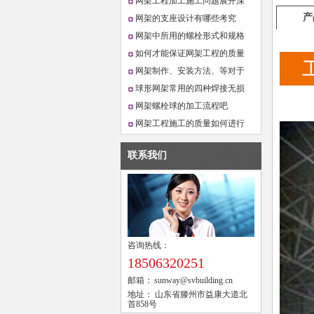
要注意以下事项
网架工程加工施工问题展开深
产
入分析与探讨
网架的支座设计有哪些考究
吗？
网架中所用的螺栓形式和规格
如何才能保证网架工程的质量
呢 ?
网架制作、安装方法、等对于
选型的影响
球形网架常用的四种焊接无损
检测
网架螺栓球的加工流程吧
网架工程施工的质量如何进行
控制
联系我们
咨询热线：
18506320251
邮箱：
sunway@svbuilding.cn
地址：
山东省滕州市益康大道北
首858号