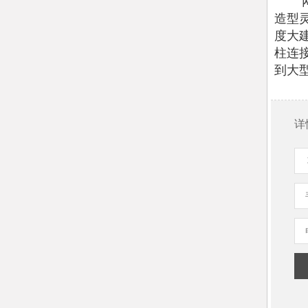
造型
度大
柱连
到大
详